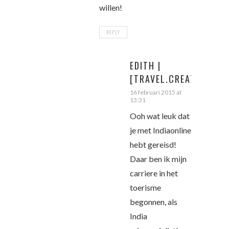
willen!
REPLY
EDITH |
[TRAVEL.CREATE.REPEA
16 februari 2015 at
13:31
Ooh wat leuk dat
je met Indiaonline
hebt gereisd!
Daar ben ik mijn
carriere in het
toerisme
begonnen, als
India