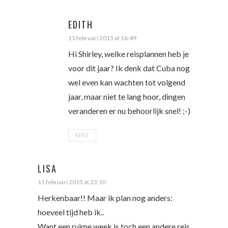
EDITH
11 februari 2015 at 16:49
Hi Shirley, welke reisplannen heb je
voor dit jaar? Ik denk dat Cuba nog
wel even kan wachten tot volgend
jaar, maar niet te lang hoor, dingen
veranderen er nu behoorlijk snel! ;-)
REPLY
LISA
11 februari 2015 at 23:10
Herkenbaar!! Maar ik plan nog anders:
hoeveel tijd heb ik..
Want een ruime week is toch een andere reis