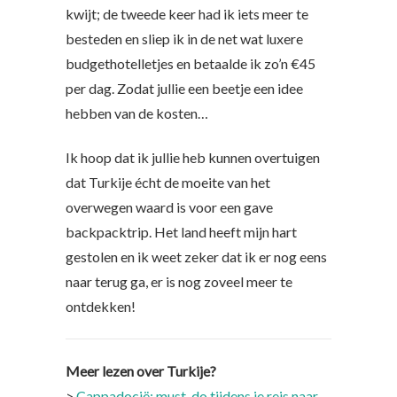
kwijt; de tweede keer had ik iets meer te
besteden en sliep ik in de net wat luxere
budgethotelletjes en betaalde ik zo’n €45
per dag. Zodat jullie een beetje een idee
hebben van de kosten…
Ik hoop dat ik jullie heb kunnen overtuigen
dat Turkije écht de moeite van het
overwegen waard is voor een gave
backpacktrip. Het land heeft mijn hart
gestolen en ik weet zeker dat ik er nog eens
naar terug ga, er is nog zoveel meer te
ontdekken!
Meer lezen over Turkije?
>
Cappadocië: must-do tijdens je reis naar