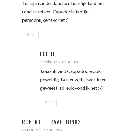
Turkije is inderdaad een heerlijk land om
rond te reizen! Capadocie is mijn
persoonlijke favoriet ;)
REPLY
EDITH
22 februari 2015 at 13:32
Jaaaa ik vind Cappadocië ook
geweldig. Ben er zelfs twee keer
geweest, zó leuk vond ik het :-)
REPLY
ROBERT | TRAVELJUNKS
25 februari 2015 at 14:03