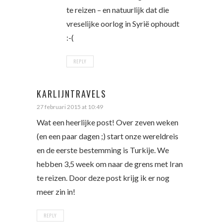
te reizen – en natuurlijk dat die
vreselijke oorlog in Syrië ophoudt
:-(
REPLY
KARLIJNTRAVELS
27 februari 2015 at 10:49
Wat een heerlijke post! Over zeven weken
(en een paar dagen ;) start onze wereldreis
en de eerste bestemming is Turkije. We
hebben 3,5 week om naar de grens met Iran
te reizen. Door deze post krijg ik er nog
meer zin in!
REPLY