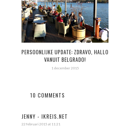
VLI
M
PERSOONLIJKE UPDATE: ZDRAVO, HALLO
VANUIT BELGRADO!
1 december 2015
10 COMMENTS
JENNY - IKREIS.NET
22 februari 2015 at 11:21