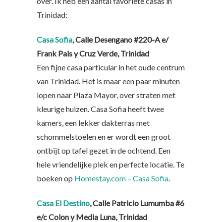
over. Ik heb een aantal favoriete casas in
Trinidad:
Casa Sofia
, Calle
Desengano
#220-A e/
Frank Pais y Cruz Verde
, Trinidad
Een fijne casa particular in het oude centrum
van Trinidad. Het is maar een paar minuten
lopen naar Plaza Mayor, over straten met
kleurige huizen. Casa Sofia heeft twee
kamers, een lekker dakterras met
schommelstoelen en er wordt een groot
ontbijt op tafel gezet in de ochtend. Een
hele vriendelijke plek en perfecte locatie. Te
boeken op
Homestay.com – Casa Sofia
.
Casa El Destino
, Calle
Patricio Lumumba #6
e/c Colon y Media Luna
,
Trinidad