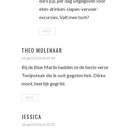
euro p.p. per dag uitgegeven voor
eten-drinken-slapen-vervoer-
excursies. Valt mee toch?
REPLY
THEO MOLENAAR
12 april 2016 at 05:44
Bij de Blue Marlin hadden ze de beste verse
Tonijnsteak die ik ooit gegeten heb. Dikke
moot, heerlijk gegrild.
REPLY
JESSICA
12 april 2016 at 12:22