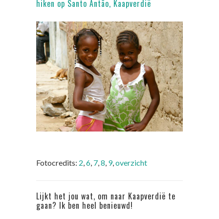
hiken op Santo Antão, Kaapverdië
Fotocredits:
2
,
6
,
7
,
8
,
9
,
overzicht
Lijkt het jou wat, om naar Kaapverdië te
gaan? Ik ben heel benieuwd!