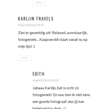
REPLY
KARLIJN TRAVELS
4 april 2016 at 10:15
Ziet er geweldig uit! Relaxed, avontuurlijk,
fotogeniek…Kaapverdië staat vanaf nu op
mijn lijst :)
REPLY
EDITH
4 april 2016 at 20:26
Jahaaa Karlijn, het is echt zó
fotogeniek! En nou ben ik niet eens
een goede fotograaf, dus jij kan
helemaal los daar ;-)