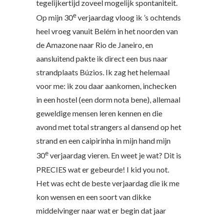
tegelijkertijd zoveel mogelijk spontaniteit.
e
Op mijn 30
verjaardag vloog ik ’s ochtends
heel vroeg vanuit Belém in het noorden van
de Amazone naar Rio de Janeiro, en
aansluitend pakte ik direct een bus naar
strandplaats Búzios. Ik zag het helemaal
voor me: ik zou daar aankomen, inchecken
in een hostel (een dorm nota bene), allemaal
geweldige mensen leren kennen en die
avond met total strangers al dansend op het
strand en een caipirinha in mijn hand mijn
e
30
verjaardag vieren. En weet je wat? Dit is
PRECIES wat er gebeurde! I kid you not.
Het was echt de beste verjaardag die ik me
kon wensen en een soort van dikke
middelvinger naar wat er begin dat jaar