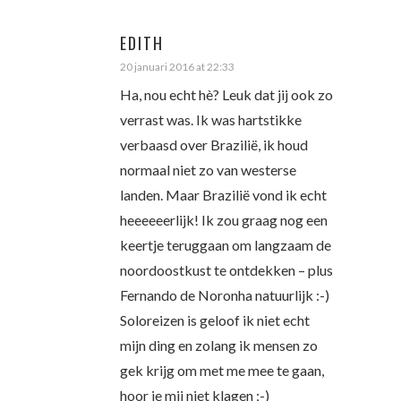
EDITH
20 januari 2016 at 22:33
Ha, nou echt hè? Leuk dat jij ook zo
verrast was. Ik was hartstikke
verbaasd over Brazilië, ik houd
normaal niet zo van westerse
landen. Maar Brazilië vond ik echt
heeeeeerlijk! Ik zou graag nog een
keertje teruggaan om langzaam de
noordoostkust te ontdekken – plus
Fernando de Noronha natuurlijk :-)
Soloreizen is geloof ik niet echt
mijn ding en zolang ik mensen zo
gek krijg om met me mee te gaan,
hoor je mij niet klagen ;-)