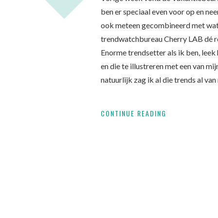
ben er speciaal even voor op en neer
ook meteen gecombineerd met wat v
trendwatchbureau Cherry LAB dé rei
Enorme trendsetter als ik ben, leek
en die te illustreren met een van mi
natuurlijk zag ik al die trends al va
CONTINUE READING