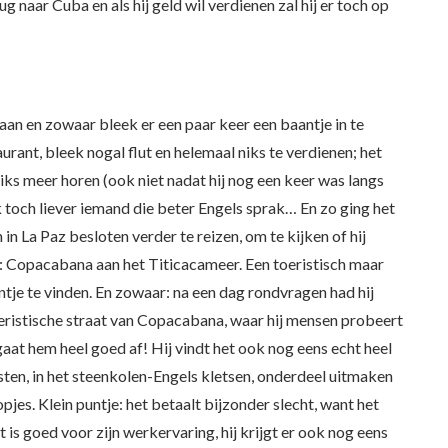
rug naar Cuba en als hij geld wil verdienen zal hij er toch op
egaan en zowaar bleek er een paar keer een baantje in te
aurant, bleek nogal flut en helemaal niks te verdienen; het
iks meer horen (ook niet nadat hij nog een keer was langs
k toch liever iemand die beter Engels sprak… En zo ging het
n La Paz besloten verder te reizen, om te kijken of hij
: Copacabana aan het Titicacameer. Een toeristisch maar
antje te vinden. En zowaar: na een dag rondvragen had hij
oeristische straat van Copacabana, waar hij mensen probeert
 gaat hem heel goed af! Hij vindt het ook nog eens echt heel
sten, in het steenkolen-Engels kletsen, onderdeel uitmaken
opjes. Klein puntje: het betaalt bijzonder slecht, want het
t is goed voor zijn werkervaring, hij krijgt er ook nog eens