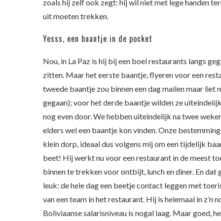
zoals hij zelf ook zegt: hij wil niet met lege handen te
uit moeten trekken.
Yesss, een baantje in de pocket
Nou, in La Paz is hij bij een boel restaurants langs g
zitten. Maar het eerste baantje, flyeren voor een rest
tweede baantje zou binnen een dag mailen maar liet n
gegaan); voor het derde baantje wilden ze uiteindelij
nog even door. We hebben uiteindelijk na twee weken i
elders wel een baantje kon vinden. Onze bestemming
klein dorp, ideaal dus volgens mij om een tijdelijk ba
beet! Hij werkt nu voor een restaurant in de meest t
binnen te trekken voor ontbijt, lunch en diner. En dat
leuk: de hele dag een beetje contact leggen met toeri
van een team in het restaurant. Hij is helemaal in z’n n
Boliviaanse salarisniveau is nogal laag. Maar goed, he