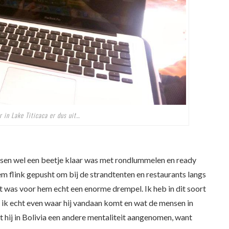
r in Lake Titicaca er dus uit…
ssen wel een beetje klaar was met rondlummelen en ready
m flink gepusht om bij de strandtenten en restaurants langs
t was voor hem echt een enorme drempel. Ik heb in dit soort
 ik echt even waar hij vandaan komt en wat de mensen in
t hij in Bolivia een andere mentaliteit aangenomen, want