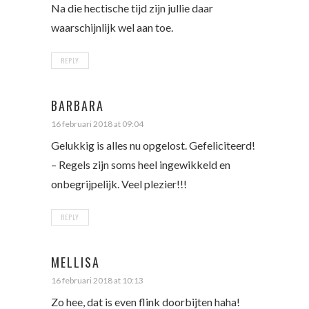
Na die hectische tijd zijn jullie daar
waarschijnlijk wel aan toe.
REPLY
BARBARA
16 februari 2018 at 09:04
Gelukkig is alles nu opgelost. Gefeliciteerd!
– Regels zijn soms heel ingewikkeld en
onbegrijpelijk. Veel plezier!!!
REPLY
MELLISA
16 februari 2018 at 10:13
Zo hee, dat is even flink doorbijten haha!