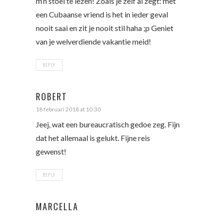
m’n stoel te lezen! Zoals je zelf al zegt: met
een Cubaanse vriend is het in ieder geval
nooit saai en zit je nooit stil haha ;p Geniet
van je welverdiende vakantie meid!
REPLY
ROBERT
18 februari 2018 at 10:30
Jeej, wat een bureaucratisch gedoe zeg. Fijn
dat het allemaal is gelukt. Fijne reis
gewenst!
REPLY
MARCELLA