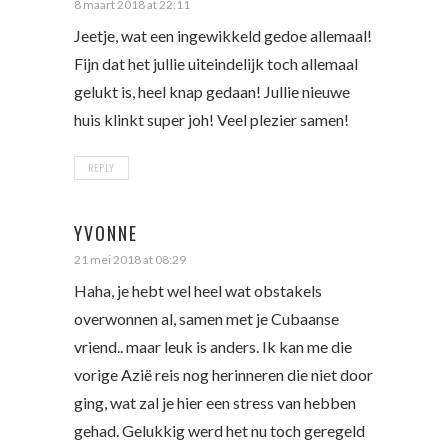
8 maart 2018 at 22:11
Jeetje, wat een ingewikkeld gedoe allemaal!
Fijn dat het jullie uiteindelijk toch allemaal
gelukt is, heel knap gedaan! Jullie nieuwe
huis klinkt super joh! Veel plezier samen!
REPLY
YVONNE
21 mei 2018 at 08:29
Haha, je hebt wel heel wat obstakels
overwonnen al, samen met je Cubaanse
vriend.. maar leuk is anders. Ik kan me die
vorige Azië reis nog herinneren die niet door
ging, wat zal je hier een stress van hebben
gehad. Gelukkig werd het nu toch geregeld