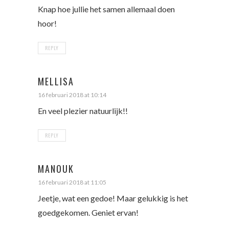
Knap hoe jullie het samen allemaal doen
hoor!
REPLY
MELLISA
16 februari 2018 at 10:14
En veel plezier natuurlijk!!
REPLY
MANOUK
16 februari 2018 at 11:05
Jeetje, wat een gedoe! Maar gelukkig is het
goedgekomen. Geniet ervan!