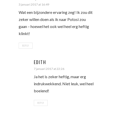
3 januari 2017 at 16:49
Wat een bijzondere ervaring zeg! Ik zou dit
zeker willen doen als ik naar Potosi zou
gaan – hoewel het ook wel heel erg heftig
klinkt!
REPLY
EDITH
7 januari 2017 at 22:26
Ja het is zeker heftig, maar erg
indrukwekkend. Niet leuk, wel heel
boeiend!
REPLY