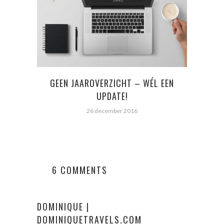
GEEN JAAROVERZICHT – WÉL EEN
REI
UPDATE!
26 december 2016
6 COMMENTS
DOMINIQUE |
DOMINIQUETRAVELS.COM