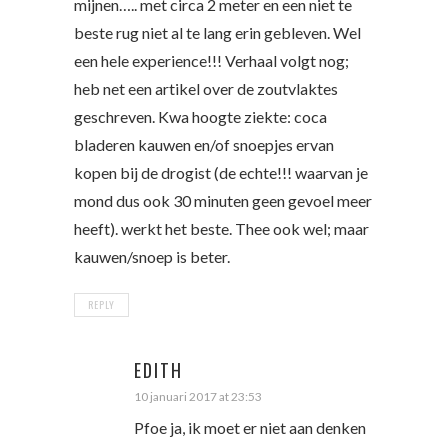
mijnen….. met circa 2 meter en een niet te
beste rug niet al te lang erin gebleven. Wel
een hele experience!!! Verhaal volgt nog;
heb net een artikel over de zoutvlaktes
geschreven. Kwa hoogte ziekte: coca
bladeren kauwen en/of snoepjes ervan
kopen bij de drogist (de echte!!! waarvan je
mond dus ook 30 minuten geen gevoel meer
heeft). werkt het beste. Thee ook wel; maar
kauwen/snoep is beter.
REPLY
EDITH
10 januari 2017 at 23:53
Pfoe ja, ik moet er niet aan denken