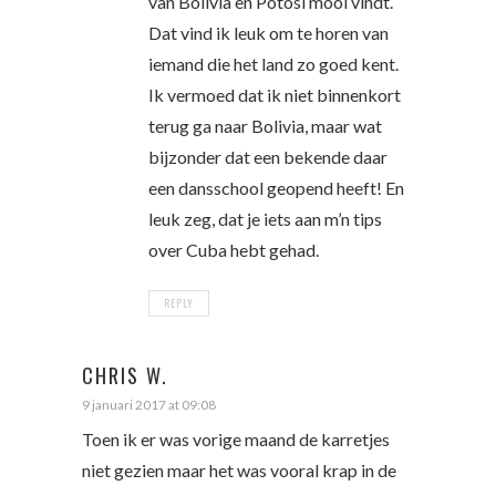
van Bolivia en Potosí mooi vindt.
Dat vind ik leuk om te horen van
iemand die het land zo goed kent.
Ik vermoed dat ik niet binnenkort
terug ga naar Bolivia, maar wat
bijzonder dat een bekende daar
een dansschool geopend heeft! En
leuk zeg, dat je iets aan m’n tips
over Cuba hebt gehad.
REPLY
CHRIS W.
9 januari 2017 at 09:08
Toen ik er was vorige maand de karretjes
niet gezien maar het was vooral krap in de