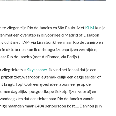
te vliegen zijn Rio de Janeiro en São Paulo. Met
KLM
kun je
hten met een overstap in bijvoorbeeld Madrid of Lissabon
n vlucht met TAP (via Lissabon), heen naar Rio de Janeiro en
k in oktober en kon ik de hoogseizoenprijzen vermijden;
ar Rio de Janeiro (met AirFrance, via Parijs.)
 vliegtickets is
Skyscanner
; ik vind het ideaal dat je een
 prijzen ziet, waardoor je gemakkelijk een dagje eerder of
ht krijgt. Top! Ook een goed idee: abonneer je op de
 komen dagelijks spotgoedkope ticketprijzen voorbij en
t vandaag zien dat een ticket naar Rio de Janeiro vanuit
ommige maanden maar €404 per persoon kost…. Dan hou je in
!