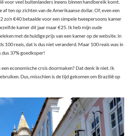
ilië voor veel buitenlanders ineens binnen handbereik komt.
e af ten op zichten van de Amerikaanse dollar. Of, even een
2012 zo’n €40 betaalde voor een simpele tweepersoons kamer
iezelfde kamer dit jaar maar €25. Ik heb mijn oude
leken met de huidige prijs van een kamer op de website. In
s 100 reais, dat is dus niet veranderd. Maar 100 reais was in
is dus 37% goedkoper!
rs een economische crsis doormaken? Dat denk ik niet. Ik
gebruiken. Dus, misschien is de tijd gekomen om Brazilië op