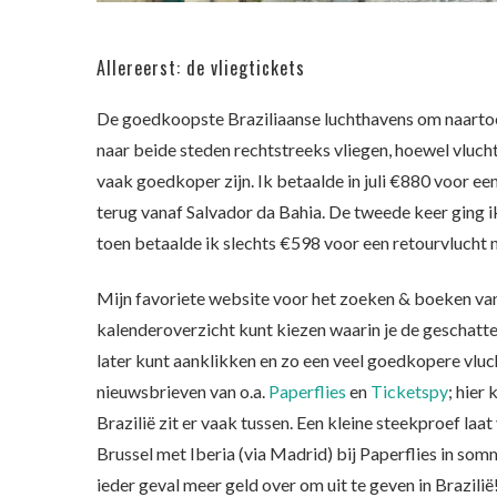
Allereerst: de vliegtickets
De goedkoopste Braziliaanse luchthavens om naartoe 
naar beide steden rechtstreeks vliegen, hoewel vluc
vaak goedkoper zijn. Ik betaalde in juli €880 voor ee
terug vanaf Salvador da Bahia. De tweede keer ging i
toen betaalde ik slechts €598 voor een retourvlucht na
Mijn favoriete website voor het zoeken & boeken van
kalenderoverzicht kunt kiezen waarin je de geschatte
later kunt aanklikken en zo een veel goedkopere vluc
nieuwsbrieven van o.a.
Paperflies
en
Ticketspy
; hier
Brazilië zit er vaak tussen. Een kleine steekproef laa
Brussel met Iberia (via Madrid) bij Paperflies in s
ieder geval meer geld over om uit te geven in Brazilië