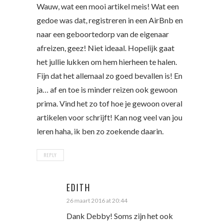
Wauw, wat een mooi artikel meis! Wat een
gedoe was dat, registreren in een AirBnb en
naar een geboortedorp van de eigenaar
afreizen, geez! Niet ideaal. Hopelijk gaat
het jullie lukken om hem hierheen te halen.
Fijn dat het allemaal zo goed bevallen is! En
ja… af en toe is minder reizen ook gewoon
prima. Vind het zo tof hoe je gewoon overal
artikelen voor schrijft! Kan nog veel van jou
leren haha, ik ben zo zoekende daarin.
REPLY
EDITH
26 maart 2016 at 20:44
Dank Debby! Soms zijn het ook