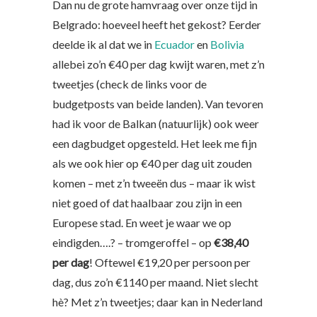
Dan nu de grote hamvraag over onze tijd in
Belgrado: hoeveel heeft het gekost? Eerder
deelde ik al dat we in
Ecuador
en
Bolivia
allebei zo’n €40 per dag kwijt waren, met z’n
tweetjes (check de links voor de
budgetposts van beide landen). Van tevoren
had ik voor de Balkan (natuurlijk) ook weer
een dagbudget opgesteld. Het leek me fijn
als we ook hier op €40 per dag uit zouden
komen – met z’n tweeën dus – maar ik wist
niet goed of dat haalbaar zou zijn in een
Europese stad. En weet je waar we op
eindigden….? – tromgeroffel – op
€38,40
per dag
! Oftewel €19,20 per persoon per
dag, dus zo’n €1140 per maand. Niet slecht
hè? Met z’n tweetjes; daar kan in Nederland