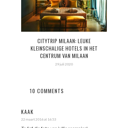
CITYTRIP MILAAN: LEUKE
KLEU
KLEINSCHALIGE HOTELS IN HET
CENTRUM VAN MILAAN
29 juli 2020
10 COMMENTS
KAAK
22 maart 2016 at 16:53