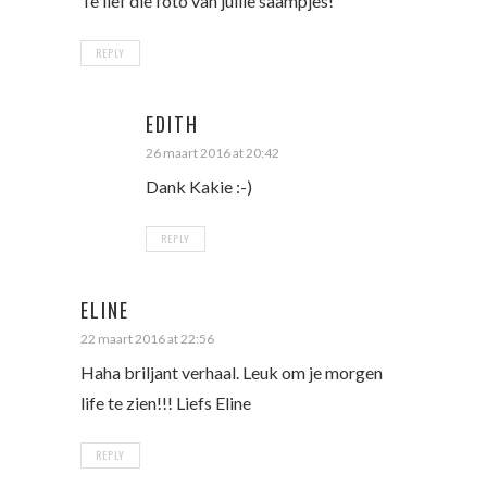
Te lief die foto van jullie saampjes!
REPLY
EDITH
26 maart 2016 at 20:42
Dank Kakie :-)
REPLY
ELINE
22 maart 2016 at 22:56
Haha briljant verhaal. Leuk om je morgen
life te zien!!! Liefs Eline
REPLY