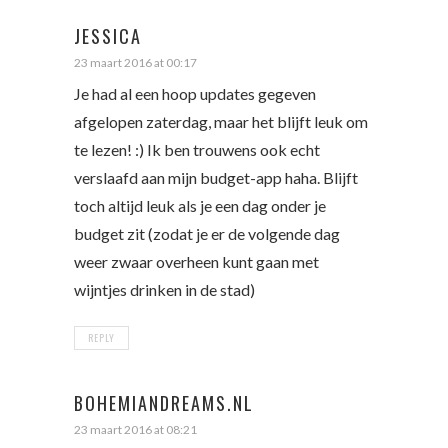
JESSICA
23 maart 2016 at 00:17
Je had al een hoop updates gegeven
afgelopen zaterdag, maar het blijft leuk om
te lezen! :) Ik ben trouwens ook echt
verslaafd aan mijn budget-app haha. Blijft
toch altijd leuk als je een dag onder je
budget zit (zodat je er de volgende dag
weer zwaar overheen kunt gaan met
wijntjes drinken in de stad)
REPLY
BOHEMIANDREAMS.NL
23 maart 2016 at 08:21