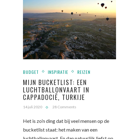
BUDGET
INSPIRATIE
REIZEN
MIJN BUCKETLIST: EEN
LUCHTBALLONVAART IN
CAPPADOCIË, TURKIJE
14 juli 2020
28 Comments
Het is zo’n ding dat bij veel mensen op de
bucketlist staat: het maken van een
luchtballonvaart. En dan natuurlijk liefst op